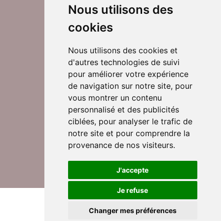
Nous utilisons des
cookies
Nous utilisons des cookies et
d'autres technologies de suivi
Suivez-nous sur Twitter
pour améliorer votre expérience
de navigation sur notre site, pour
vous montrer un contenu
personnalisé et des publicités
Rejoignez nos équipes
ciblées, pour analyser le trafic de
notre site et pour comprendre la
provenance de nos visiteurs.
Nous contacter
J'accepte
Je refuse
© DomusVi 2026
Mentions légales
Changer mes préférences